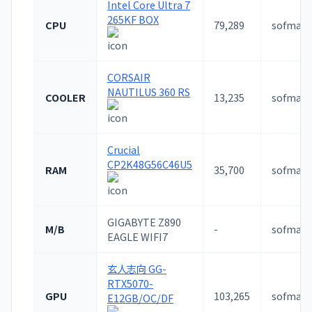
Intel Core Ultra 7
265KF BOX
CPU
79,289
sofmap
CORSAIR
NAUTILUS 360 RS
COOLER
13,235
sofmap
Crucial
CP2K48G56C46U5
RAM
35,700
sofmap
GIGABYTE Z890
M/B
-
sofmap
EAGLE WIFI7
玄人志向 GG-
RTX5070-
GPU
103,265
sofmap
E12GB/OC/DF