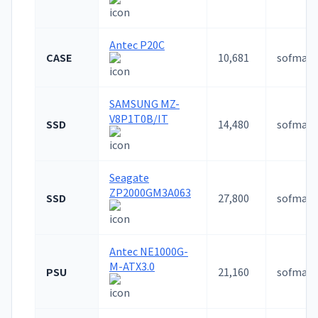
Antec P20C
CASE
10,681
sofmap
SAMSUNG MZ-
V8P1T0B/IT
SSD
14,480
sofmap
Seagate
ZP2000GM3A063
SSD
27,800
sofmap
Antec NE1000G-
M-ATX3.0
PSU
21,160
sofmap