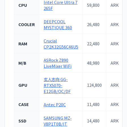
Intel Core Ultra 7
CPU
59,800
ARK
265F
DEEPCOOL
COOLER
26,480
ARK
MYSTIQUE 360
Crucial
RAM
22,480
ARK
CP2K32G56C46U5
ASRock Z890
M/B
48,980
ARK
LiveMixer WiFi
玄人志向 GG-
GPU
124,800
ARK
RTX5070-
E12GB/OC/DF
CASE
11,480
ARK
Antec P20C
SAMSUNG MZ-
SSD
14,480
ARK
V8P1T0B/IT