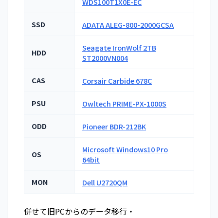
WDS100T1X0E-EC
SSD
ADATA ALEG-800-2000GCSA
Seagate IronWolf 2TB
HDD
ST2000VN004
CAS
Corsair Carbide 678C
PSU
Owltech PRIME-PX-1000S
ODD
Pioneer BDR-212BK
Microsoft Windows10 Pro
OS
64bit
MON
Dell U2720QM
併せて旧PCからのデータ移行・