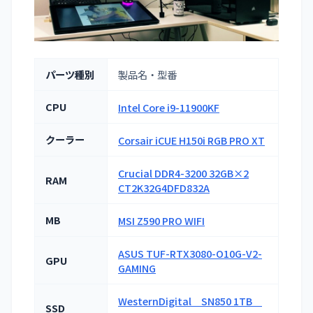
パーツ種別
製品名・型番
CPU
Intel Core i9-11900KF
クーラー
Corsair iCUE H150i RGB PRO XT
Crucial DDR4-3200 32GB×2
RAM
CT2K32G4DFD832A
MB
MSI Z590 PRO WIFI
ASUS TUF-RTX3080-O10G-V2-
GPU
GAMING
WesternDigital SN850 1TB
SSD