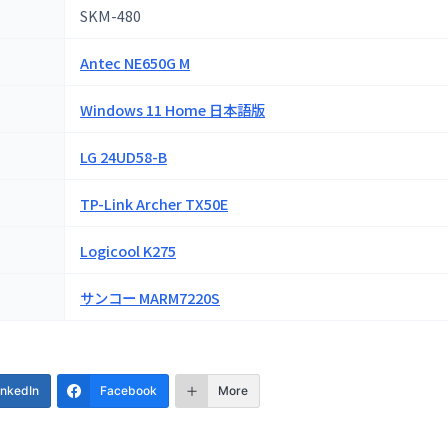
SKM-480
Antec NE650G M
Windows 11 Home 日本語版
LG 24UD58-B
TP-Link Archer TX50E
Logicool K275
サンコー MARM7220S
inkedIn
Facebook
More