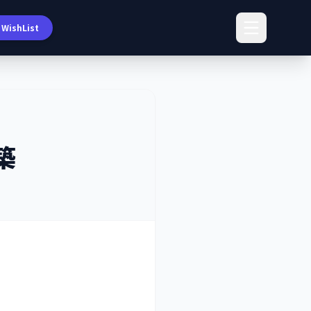
WishList
築