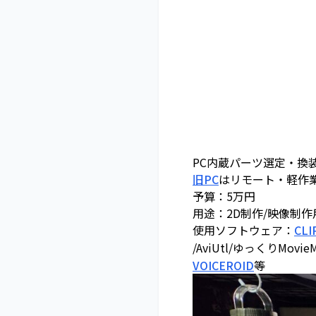
PC内蔵パーツ選定・換
旧PC
はリモート・軽作
予算：5万円
用途：2D制作/映像制作
使用ソフトウェア：
CLI
/AviUtl/ゆっくりMovieM
VOICEROID
等