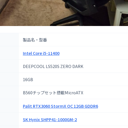
製品名・型番
Intel Core i5-11400
DEEPCOOL LS520S ZERO DARK
16GB
B560チップセット搭載MicroATX
Palit RTX3060 StormX OC 12GB GDDR6
SK Hynix SHPP41-1000GM-2