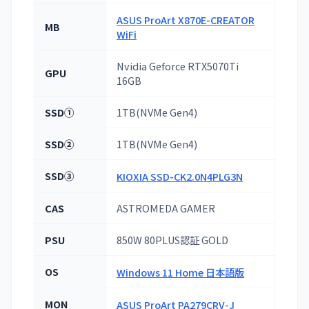
ASUS ProArt X870E-CREATOR
MB
WiFi
Nvidia Geforce RTX5070Ti
GPU
16GB
SSD①
1TB(NVMe Gen4)
SSD②
1TB(NVMe Gen4)
SSD③
KIOXIA SSD-CK2.0N4PLG3N
CAS
ASTROMEDA GAMER
PSU
850W 80PLUS認証 GOLD
OS
Windows 11 Home 日本語版
MON
ASUS ProArt PA279CRV-J