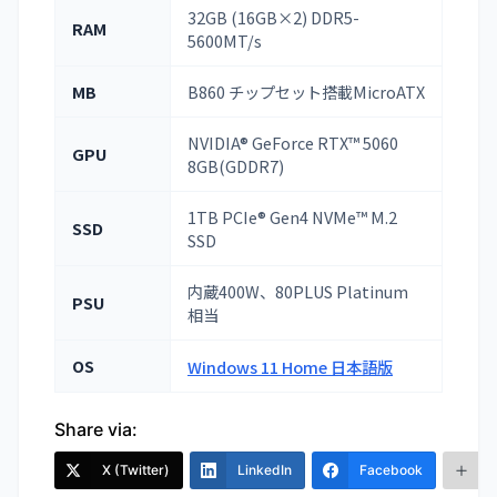
32GB (16GB×2) DDR5-
RAM
5600MT/s
MB
B860 チップセット搭載MicroATX
NVIDIA® GeForce RTX™ 5060
GPU
8GB(GDDR7)
1TB PCIe® Gen4 NVMe™ M.2
SSD
SSD
内蔵400W、80PLUS Platinum
PSU
相当
OS
Windows 11 Home 日本語版
Share via:
X (Twitter)
LinkedIn
Facebook