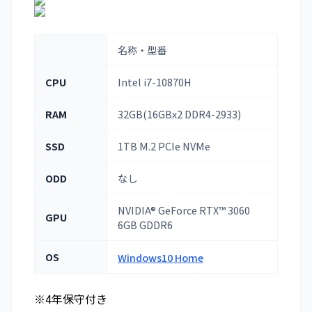
名称・型番
CPU
Intel i7-10870H
RAM
32GB(16GBx2 DDR4-2933)
SSD
1TB M.2 PCIe NVMe
ODD
なし
NVIDIA® GeForce RTX™ 3060
GPU
6GB GDDR6
OS
Windows10 Home
※4年保守付き