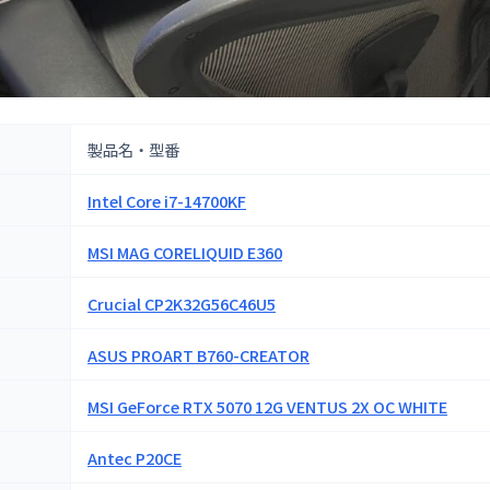
製品名・型番
Intel Core i7-14700KF
MSI MAG CORELIQUID E360
Crucial CP2K32G56C46U5
ASUS PROART B760-CREATOR
MSI GeForce RTX 5070 12G VENTUS 2X OC WHITE
Antec P20CE