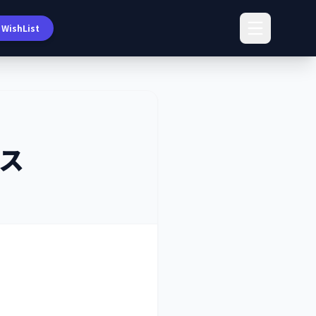
WishList
ス