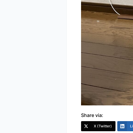
Share via:
X (Twitter)
L