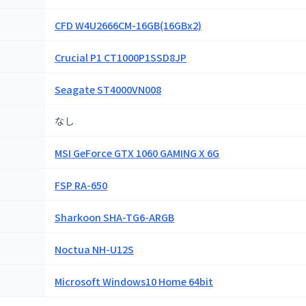
CFD W4U2666CM-16GB(16GBx2)
Crucial P1 CT1000P1SSD8JP
Seagate ST4000VN008
なし
MSI GeForce GTX 1060 GAMING X 6G
FSP RA-650
Sharkoon SHA-TG6-ARGB
Noctua NH-U12S
Microsoft Windows10 Home 64bit