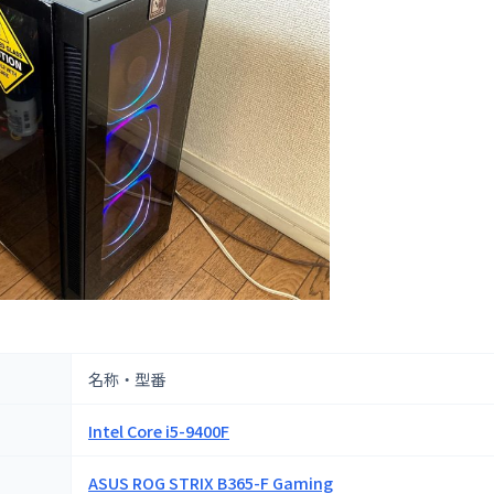
名称・型番
Intel Core i5-9400F
ASUS ROG STRIX B365-F Gaming