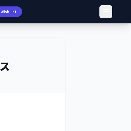
WishList
ス