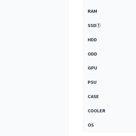
RAM
SSD①
HDD
ODD
GPU
PSU
CASE
COOLER
OS