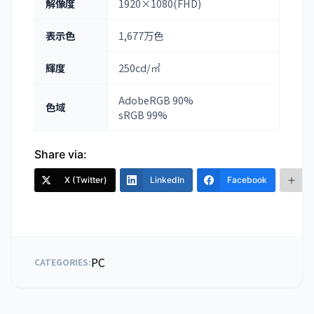
解像度
1920×1080(FHD)
表示色
1,677万色
輝度
250cd/㎡
AdobeRGB 90%
色域
sRGB 99%
Share via:
X (Twitter)
LinkedIn
Facebook
PC
CATEGORIES: