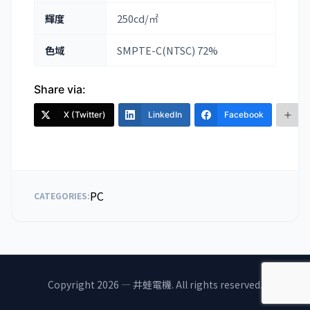
輝度
250cd/㎡
色域
SMPTE-C(NTSC) 72%
Share via:
X (Twitter)
LinkedIn
Facebook
PC
CATEGORIES:
Copyright 2026 — 井蛙電機. All rights reserved.