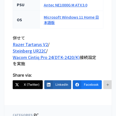
PSU
Antec NE1000G M ATX3.0
Microsoft Windows 11 Home 日
OS
本語版
併せて
Razer Tartarus V2
/
Steinberg UR22C
/
Wacom Cintiq Pro 24(DTK-2420/K)
接続設定
を実施
Share via:
X (Twitter)
LinkedIn
Facebook
PC
CATEGORIES: