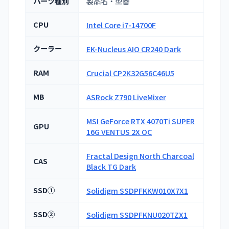
パーツ種別
製品名・型番
CPU
Intel Core i7-14700F
クーラー
EK-Nucleus AIO CR240 Dark
RAM
Crucial CP2K32G56C46U5
MB
ASRock Z790 LiveMixer
MSI GeForce RTX 4070Ti SUPER
GPU
16G VENTUS 2X OC
Fractal Design North Charcoal
CAS
Black TG Dark
SSD①
Solidigm SSDPFKKW010X7X1
SSD②
Solidigm SSDPFKNU020TZX1